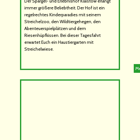
Der Spargel- und Erlebnishof Klaistow erlangt
immer größere Beliebtheit. Der Hof ist ein
regelrechtes Kinderparadies mit seinem
Streichelzoo, den Wildtiergehegen, den
Abenteuerspielplätzen und dem
Riesenhüpfkissen. Bei dieser Tagesfahrt
erwartet Euch ein Haustiergarten mit
Streichelwiese.
Me