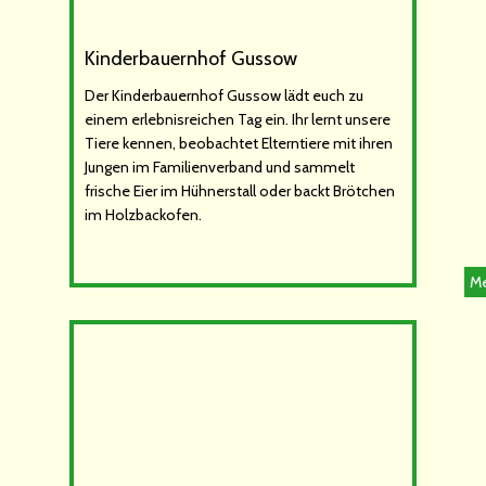
Kinderbauernhof Gussow
Der Kinderbauernhof Gussow lädt euch zu
einem erlebnisreichen Tag ein. Ihr lernt unsere
Tiere kennen, beobachtet Elterntiere mit ihren
Jungen im Familienverband und sammelt
frische Eier im Hühnerstall oder backt Brötchen
im Holzbackofen.
Me