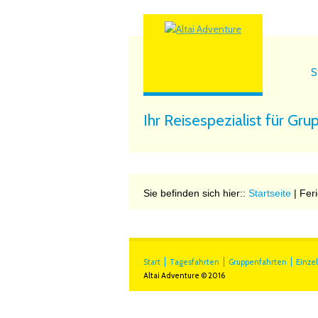
S
Ihr Reisespezialist für Gru
Sie befinden sich hier::
Startseite
| Fer
Start
Tagesfahrten
Gruppenfahrten
Einze
Altai Adventure © 2016