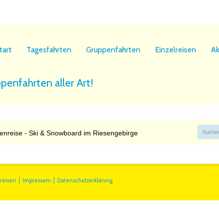
tart
Tagesfahrten
Gruppenfahrten
Einzelreisen
Ak
ppenfahrten aller Art!
ienreise - Ski & Snowboard im Riesengebirge
lreisen
Impressum
Datenschutzerklärung